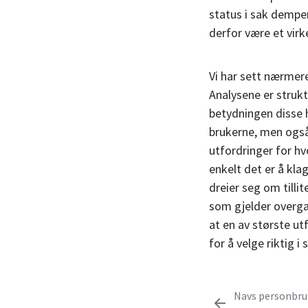
status i sak dempe
derfor være et virk
Vi har sett nærmere
Analysene er strukt
betydningen disse h
brukerne, men også 
utfordringer for h
enkelt det er å klag
dreier seg om tilli
som gjelder overgan
at en av største ut
for å velge riktig 
Navs personbru