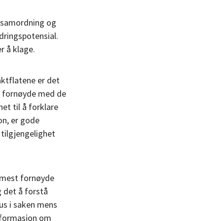
, samordning og
dringspotensial.
r å klage.
ktflatene er det
ig fornøyde med de
t til å forklare
on, er gode
tilgjengelighet
r mest fornøyde
 det å forstå
tus i saken mens
Informasjon om