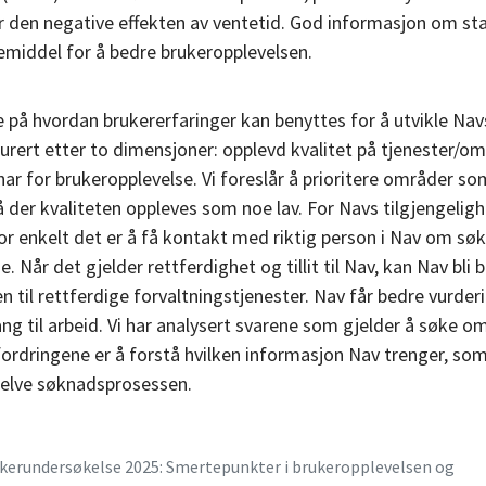
r den negative effekten av ventetid. God informasjon om st
emiddel for å bedre brukeropplevelsen.
 på hvordan brukererfaringer kan benyttes for å utvikle Navs
urert etter to dimensjoner: opplevd kvalitet på tjenester/om
ar for brukeropplevelse. Vi foreslår å prioritere områder som
der kvaliteten oppleves som noe lav. For Navs tilgjengeligh
vor enkelt det er å få kontakt med riktig person i Nav om s
e. Når det gjelder rettferdighet og tillit til Nav, kan Nav bl
ten til rettferdige forvaltningstjenester. Nav får bedre vurd
g til arbeid. Vi har analysert svarene som gjelder å søke o
fordringene er å forstå hvilken informasjon Nav trenger, som
i selve søknadsprosessen.
kerundersøkelse 2025: Smertepunkter i brukeropplevelsen og