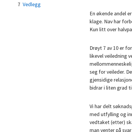
7
Vedlegg
En økende andel er
klage. Nav har forb
Kun litt over halv
Drøyt 7 av 10 er f
likevel veiledning 
mellommenneskelige
seg for veileder. D
gjensidige relasjon
bidrar i liten grad 
Vi har delt søknads
med utfylling og in
vedtaket (etter) s
man venter på svar 