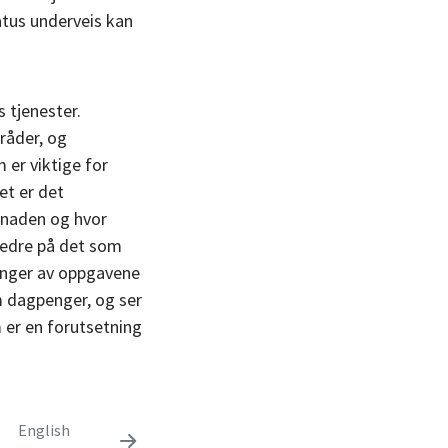
atus underveis kan
 tjenester.
råder, og
 er viktige for
et er det
øknaden og hvor
i bedre på det som
eringer av oppgavene
m dagpenger, og ser
 er en forutsetning
English