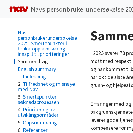
Navs personbrukerundersøkelse 20
Samme
Navs
personbrukerundersøkelse
2025: Smertepunkter i
brukeropplevelsen og
I 2025 svarer 78 pr
innspill til prioriteringer
møtt med respekt. T
Sammendrag
English summary
og har kommet tilbak
1
Innledning
har økt de siste å
2
Tilfredshet og misnøye
grunn- og hjelpest
med Nav
3
Smertepunkter i
søknadsprosessen
Erfaringer med og h
4
Prioritering av
bakgrunnskjenneteg
utviklingsområder
leverer gode tjenes
5
Oppsummering
kompensere for mye
6
Referanser