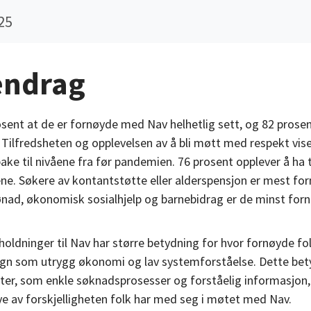
25
ndrag
osent at de er fornøyde med Nav helhetlig sett, og 82 prosent
ilfredsheten og opplevelsen av å bli møtt med respekt viser
e til nivåene fra før pandemien. 76 prosent opplever å ha till
rene. Søkere av kontantstøtte eller alderspensjon er mest f
ønad, økonomisk sosialhjelp og barnebidrag er de minst for
oldninger til Nav har større betydning for hvor fornøyde fo
n som utrygg økonomi og lav systemforståelse. Dette bety
ter, som enkle søknadsprosesser og forståelig informasjon, s
 av forskjelligheten folk har med seg i møtet med Nav.