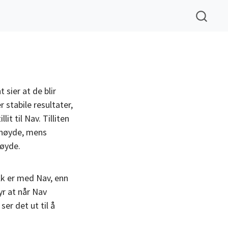
 sier at de blir
 stabile resultater,
it til Nav. Tilliten
ornøyde, mens
nøyde.
lk er med Nav, enn
r at når Nav
er det ut til å