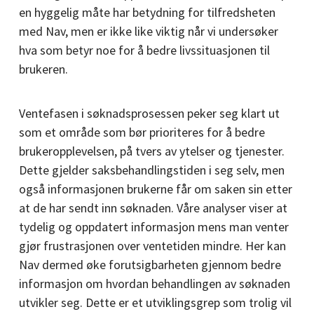
en hyggelig måte har betydning for tilfredsheten
med Nav, men er ikke like viktig når vi undersøker
hva som betyr noe for å bedre livssituasjonen til
brukeren.
Ventefasen i søknadsprosessen peker seg klart ut
som et område som bør prioriteres for å bedre
brukeropplevelsen, på tvers av ytelser og tjenester.
Dette gjelder saksbehandlingstiden i seg selv, men
også informasjonen brukerne får om saken sin etter
at de har sendt inn søknaden. Våre analyser viser at
tydelig og oppdatert informasjon mens man venter
gjør frustrasjonen over ventetiden mindre. Her kan
Nav dermed øke forutsigbarheten gjennom bedre
informasjon om hvordan behandlingen av søknaden
utvikler seg. Dette er et utviklingsgrep som trolig vil