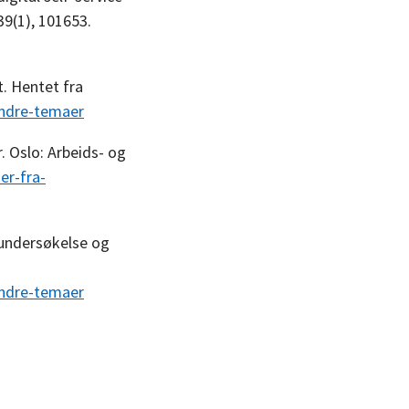
39(1), 101653.
. Hentet fra
andre-temaer
 Oslo: Arbeids- og
er-fra-
rundersøkelse og
andre-temaer