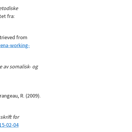
metodiske
et fra:
trieved from
arena-working-
ie av somalisk- og
urangeau, R. (2009).
skrift for
15-02-04