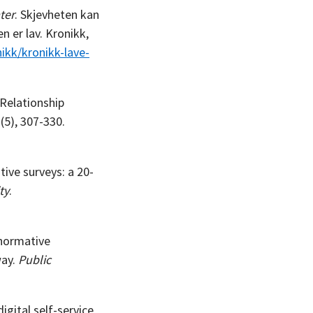
ter
. Skjevheten kan
 er lav. Kronikk,
ikk/kronikk-lave-
 Relationship
3(5), 307-330.
tive surveys: a 20-
ty
.
 normative
way.
Public
igital self-service