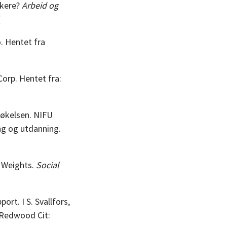
ukere?
Arbeid og
f
. Hentet fra
Corp. Hentet fra:
søkelsen. NIFU
ing og utdanning.
d Weights.
Social
rt. I S. Svallfors,
 Redwood Cit: