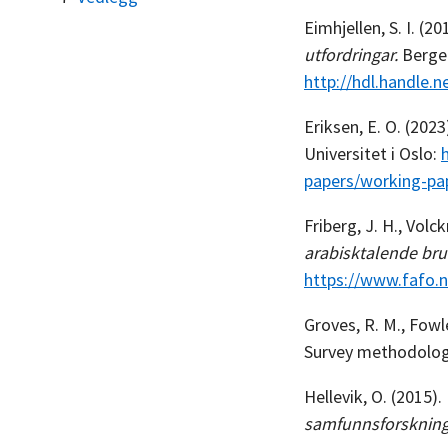
Eimhjellen, S. I. (20
utfordringar.
Bergen
http://hdl.handle.
Eriksen, E. O. (2023
Universitet i Oslo:
papers/working-pa
Friberg, J. H., Vol
arabisktalende br
https://www.fafo.
Groves, R. M., Fowle
Survey methodology 
Hellevik, O. (2015)
samfunnsforskning