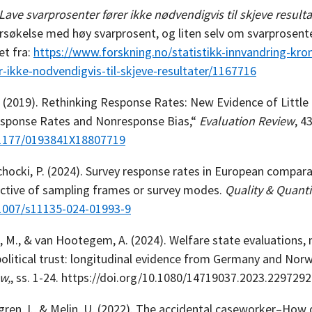
Lave svarprosenter fører ikke nødvendigvis til skjeve resulta
rsøkelse med høy svarprosent, og liten selv om svarprosenten
et fra:
https://www.forskning.no/statistikk-innvandring-kron
r-ikke-nodvendigvis-til-skjeve-resultater/1167716
A. (2019). Rethinking Response Rates: New Evidence of Little
sponse Rates and Nonresponse Bias,“
Evaluation Review
, 4
0.1177/0193841X18807719
chocki, P. (2024). Survey response rates in European compara
pective of sampling frames or survey modes.
Quality & Quanti
.1007/s11135-024-01993-9
, M., & van Hootegem, A. (2024). Welfare state evaluations,
political trust: longitudinal evidence from Germany and Nor
w,
, ss. 1-24. https://doi.org/10.1080/14719037.2023.2297292
gren, I., & Melin, U. (2022). The accidental caseworker–How d