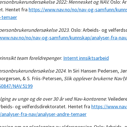
ersonbrukerundersøkelse 2022: Mennesket og NAV.
Oslo: Ar
et. Hentet fra
https://www.nav.no/no/nav-og-samfunn/kunns
e-temaer
personbrukerundersøkelse 2023
. Oslo: Arbeids- og velferds
/www.nav.no/no/nav-og-samfunn/kunnskap/analyser-fra-nav/
rinnsikt team foreldrepenger
.
Internt innsiktsarbeid
ersonbrukerundersøkelse 2024
. In Siri Hansen Pedersen, J
orgersen, & S. Friis-Petersen,
Slik opplever brukerne Nav
(V
.60847/NAV.5199
lging av unge og de over 30 år ved Nav-kontorene
: Veileder
rbeids- og velferdsdirektoratet. Hentet fra
https://www.nav
analyser-fra-nav/analyser-andre-temaer
masjon om og planlegging av alderspensjon
. Oslo: Arbeids- 