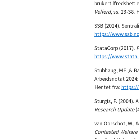
brukertilfredshet:
Velferd
, ss. 23-38.
SSB (2024). Sentra
https://www.ssb.no/
StataCorp (2017).
P
https://www.stata.
Stubhaug, ME.,& Bal
Arbeidsnotat 2024:1
Hentet fra:
https:/
Sturgis, P. (2004).
Research Update
(
van Oorschot, W., &
Contested Welfare 