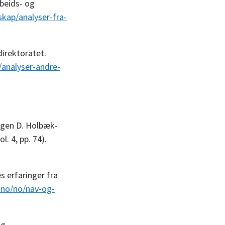
beids- og
kap/analyser-fra-
direktoratet.
analyser-andre-
ørgen D. Holbæk-
ol. 4, pp. 74).
es erfaringer fra
.no/no/nav-og-
og