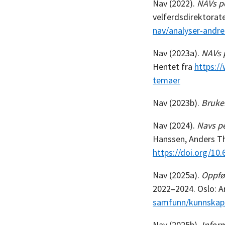
Nav (2022).
NAVs p
velferdsdirektorat
nav/analyser-andr
Nav (2023a).
NAVs 
Hentet fra
https:/
temaer
Nav (2023b).
Bruke
Nav (2024).
Navs p
Hanssen, Anders Th
https://doi.org/10
Nav (2025a).
Oppfø
2022–2024. Oslo: A
samfunn/kunnskap/
Nav (2025b).
Infor