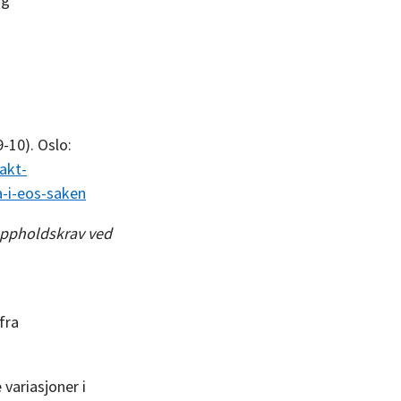
9-10). Oslo:
akt-
a-i-eos-saken
 oppholdskrav ved
fra
 variasjoner i