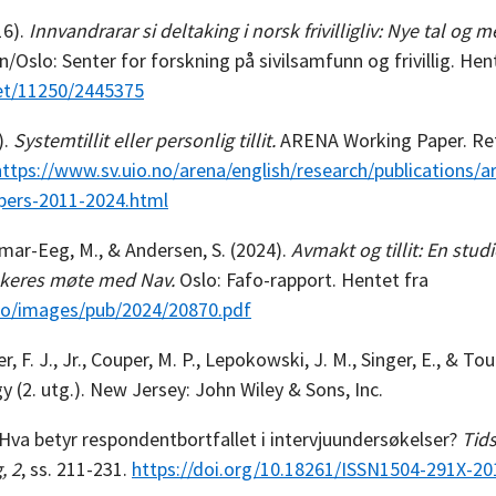
16).
Innvandrarar si deltaking i norsk frivilligliv: Nye tal og 
/Oslo: Senter for forskning på sivilsamfunn og frivillig. Hent
net/11250/2445375
).
Systemtillit eller personlig tillit.
ARENA Working Paper. Re
https://www.sv.uio.no/arena/english/research/publications/
pers-2011-2024.html
ckmar-Eeg, M., & Andersen, S. (2024).
Avmakt og tillit: En stud
ukeres møte med Nav.
Oslo: Fafo-rapport. Hentet fra
no/images/pub/2024/20870.pdf
r, F. J., Jr., Couper, M. P., Lepokowski, J. M., Singer, E., & To
(2. utg.). New Jersey: John Wiley & Sons, Inc.
. Hva betyr respondentbortfallet i intervjuundersøkelser?
Tids
, 2
, ss. 211-231.
https://doi.org/10.18261/ISSN1504-291X-20