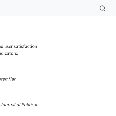
nd user satisfaction
ndicators.
ter: Har
 Journal of Political