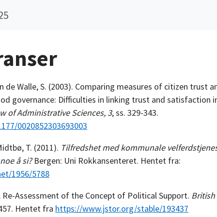
25
ranser
n de Walle, S. (2003). Comparing measures of citizen trust a
od governance: Difficulties in linking trust and satisfaction i
w of Administrative Sciences, 3
, ss. 329-343.
0.1177/0020852303693003
Midtbø, T. (2011).
Tilfredshet med kommunale velferdstjenes
noe å si?
Bergen: Uni Rokkansenteret. Hentet fra:
.net/1956/5788
 A Re-Assessment of the Concept of Political Support.
British
-457. Hentet fra
https://www.jstor.org/stable/193437