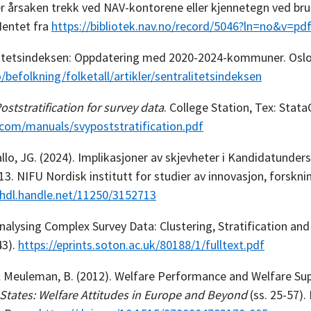
 er årsaken trekk ved NAV-kontorene eller kjennetegn ved br
 Hentet fra
https://bibliotek.nav.no/record/5046?ln=no&v=pd
litetsindeksen: Oppdatering med 2020-2024-kommuner. Oslo
befolkning/folketall/artikler/sentralitetsindeksen
oststratification for survey data
. College Station, Tex: Stata
com/manuals/svypoststratification.pdf
lo, JG. (2024). Implikasjoner av skjevheter i Kandidatunder
3. NIFU Nordisk institutt for studier av innovasjon, forskn
/hdl.handle.net/11250/3152713
 Analysing Complex Survey Data: Clustering, Stratification an
43).
https://eprints.soton.ac.uk/80188/1/fulltext.pdf
 Meuleman, B. (2012). Welfare Performance and Welfare Suppo
States: Welfare Attitudes in Europe and Beyond
(ss. 25-57).