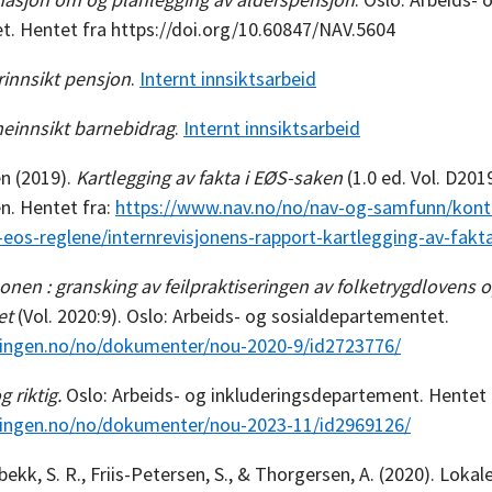
et. Hentet fra https://doi.org/10.60847/NAV.5604
innsikt pensjon
.
Internt innsiktsarbeid
innsikt barnebidrag
.
Internt innsiktsarbeid
en (2019).
Kartlegging av fakta i EØS-saken
(1.0 ed. Vol. D201
n. Hentet fra:
https://www.nav.no/no/nav-og-samfunn/kont
v-eos-reglene/internrevisjonens-rapport-kartlegging-av-fakt
onen : gransking av feilpraktiseringen av folketrygdlovens
et
(Vol. 2020:9). Oslo: Arbeids- og sosialdepartementet.
ringen.no/no/dokumenter/nou-2020-9/id2723776/
 riktig.
Oslo: Arbeids- og inkluderingsdepartement. Hentet 
ringen.no/no/dokumenter/nou-2023-11/id2969126/
bekk, S. R., Friis-Petersen, S., & Thorgersen, A. (2020). Lokale