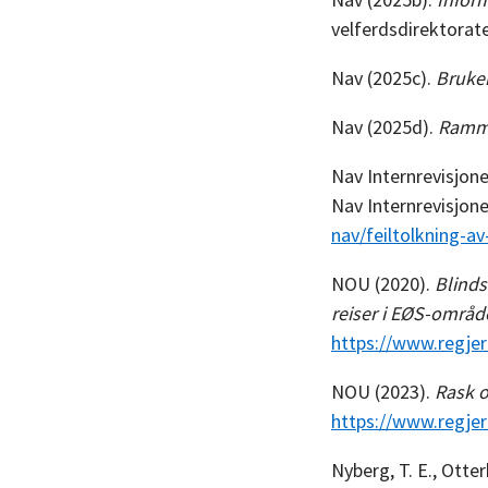
velferdsdirektorat
Nav (2025c).
Bruker
Nav (2025d).
Ramme
Nav Internrevisjon
Nav Internrevisjone
nav/feiltolkning-a
NOU (2020).
Blinds
reiser i EØS-områd
https://www.regje
NOU (2023).
Rask og
https://www.regje
Nyberg, T. E., Otter