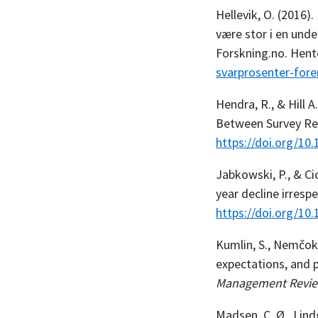
Hellevik, O. (2016).
være stor i en unde
Forskning.no. Hent
svarprosenter-fore
Hendra, R., & Hill 
Between Survey Re
https://doi.org/1
Jabkowski, P., & Ci
year decline irres
https://doi.org/10
Kumlin, S., Nemčok
expectations, and 
Management Revie
Madsen, C. Ø., Lind