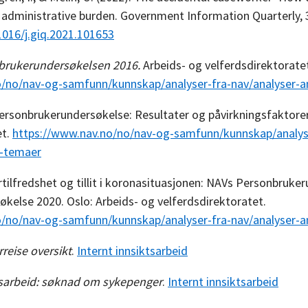
’ administrative burden. Government Information Quarterly, 
1016/j.giq.2021.101653
brukerundersøkelsen 2016.
Arbeids- og velferdsdirektoratet
o/no/nav-og-samfunn/kunnskap/analyser-fra-nav/analyser-
ersonbrukerundersøkelse: Resultater og påvirkningsfaktorer.
et.
https://www.nav.no/no/nav-og-samfunn/kunnskap/analys
e-temaer
tilfredshet og tillit i koronasituasjonen: NAVs Personbruke
økelse 2020. Oslo: Arbeids- og velferdsdirektoratet.
o/no/nav-og-samfunn/kunnskap/analyser-fra-nav/analyser-
reise oversikt
.
Internt innsiktsarbeid
tsarbeid: søknad om sykepenger
.
Internt innsiktsarbeid