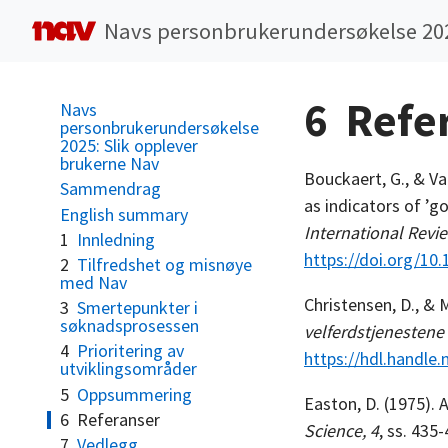
Navs personbrukerundersøkelse 20
6
Refe
Navs
personbrukerundersøkelse
2025: Slik opplever
brukerne Nav
Bouckaert, G., & Va
Sammendrag
as indicators of ’go
English summary
International Revie
1
Innledning
https://doi.org/1
2
Tilfredshet og misnøye
med Nav
Christensen, D., & 
3
Smertepunkter i
søknadsprosessen
velferdstjenestene 
4
Prioritering av
https://hdl.handle
utviklingsområder
5
Oppsummering
Easton, D. (1975).
6
Referanser
Science, 4
, ss. 435
7
Vedlegg